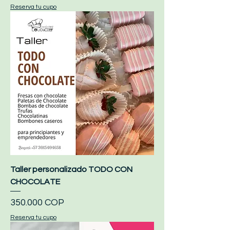
Reserva tu cupo
Taller personalizado TODO CON
CHOCOLATE
Precio
350.000 COP
Reserva tu cupo