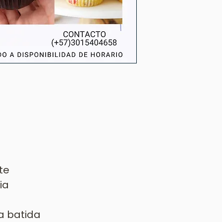
te
ia
a batida