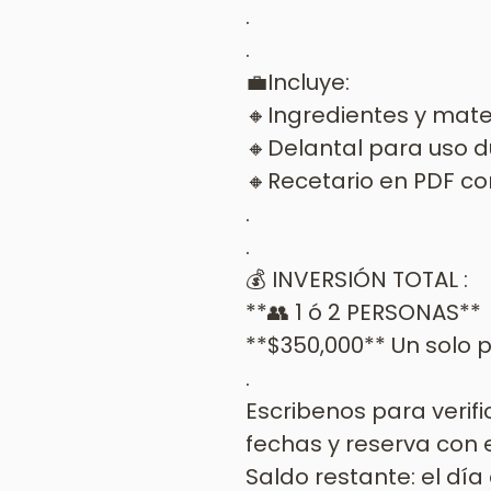
.
.
💼Incluye:
🔸Ingredientes y mate
🔸Delantal para uso d
🔸Recetario en PDF co
.
.
💰 INVERSIÓN TOTAL :
**👥 1 ó 2 PERSONAS**
**$350,000** Un solo 
.
Escribenos para verifi
fechas y reserva con 
Saldo restante: el día