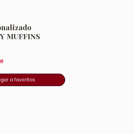
onalizado
Y MUFFINS
Precio
po
gar a favoritos