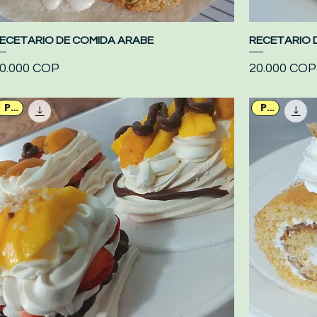
ECETARIO DE COMIDA ARABE
Vista rápida
RECETARIO 
recio
Precio
0.000 COP
20.000 COP
PDF
PDF