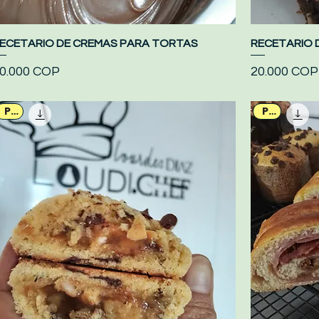
ECETARIO DE CREMAS PARA TORTAS
Vista rápida
RECETARIO 
recio
Precio
0.000 COP
20.000 COP
PDF
PDF