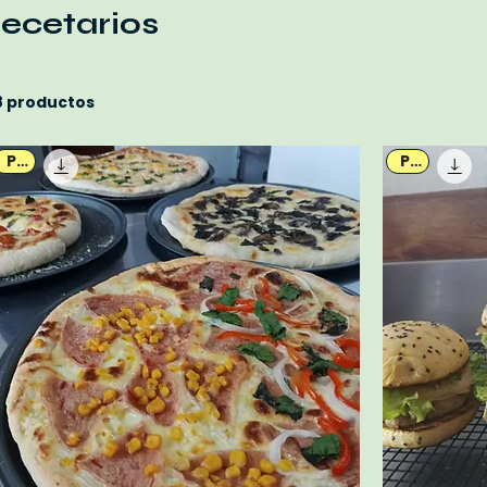
recetarios
8 productos
PDF
PDF