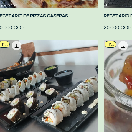
ECETARIO DE PIZZAS CASERAS
Vista rápida
RECETARIO 
recio
Precio
0.000 COP
20.000 COP
PDF
PDF