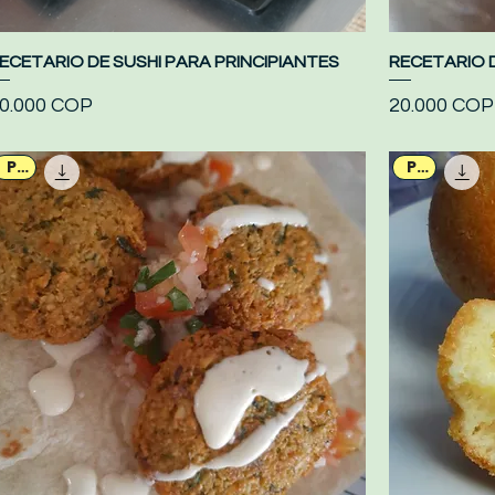
ECETARIO DE SUSHI PARA PRINCIPIANTES
Vista rápida
RECETARIO 
recio
Precio
0.000 COP
20.000 COP
PDF
PDF