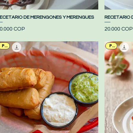
ECETARIO DE MERENGONES Y MERENGUES
Vista rápida
RECETARIO DE
recio
Precio
0.000 COP
20.000 COP
PDF
PDF