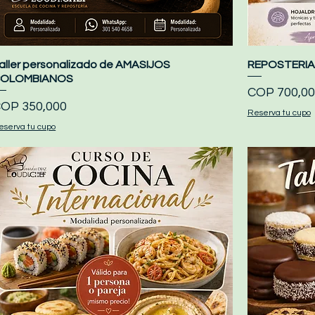
aller personalizado de AMASIJOS
Quick View
REPOSTERIA
OLOMBIANOS
Price
COP 700,00
rice
OP 350,000
Reserva tu cupo
eserva tu cupo