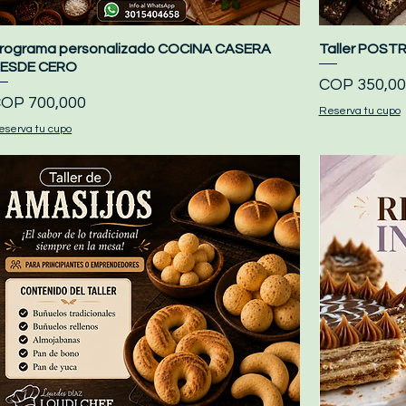
rograma personalizado COCINA CASERA
Quick View
Taller POST
ESDE CERO
Price
COP 350,00
rice
OP 700,000
Reserva tu cupo
eserva tu cupo