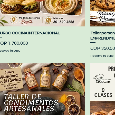
URSO COCINA INTERNACIONAL
Quick View
Taller pers
EMPRENDIMI
rice
OP 1,700,000
Price
COP 350,00
eserva tu cupo
Reserva tu cupo