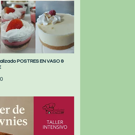
onalizado POSTRES EN VASO &
Quick View
E
0