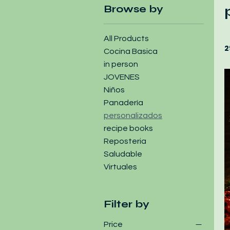
Browse by
All Products
2
Cocina Basica
in person
JOVENES
Niños
Panadería
personalizados
recipe books
Reposteria
Saludable
Virtuales
Filter by
Price