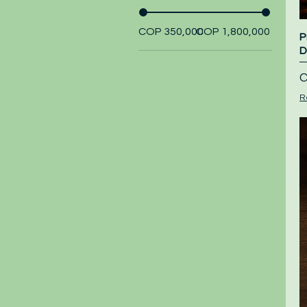
COP 350,000
COP 1,800,000
P
D
P
C
R