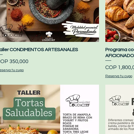
aller CONDIMENTOS ARTESANALES
Quick View
Programa c
AFICIONADO
rice
OP 350,000
Price
COP 1,800,
eserva tu cupo
Reserva tu cupo