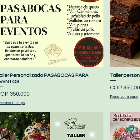
aller Personalizado PASABOCAS PARA
Quick View
Taller pers
VENTOS
Price
COP 350,00
rice
OP 350,000
Reserva tu cupo
eserva tu cupo