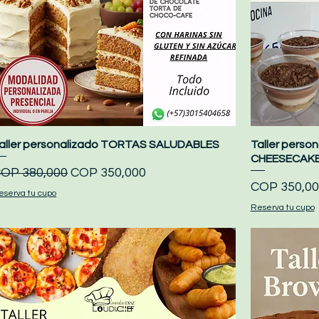
aller personalizado TORTAS SALUDABLES
Quick View
Taller pers
CHEESECAK
egular Price
Sale Price
OP 380,000
COP 350,000
Price
COP 350,00
eserva tu cupo
Reserva tu cupo