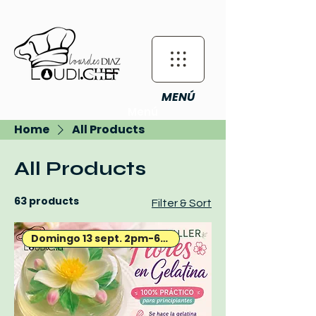
MENÚ
Menú
Home
All Products
All Products
63 products
Filter & Sort
Domingo 13 sept. 2pm-6pm