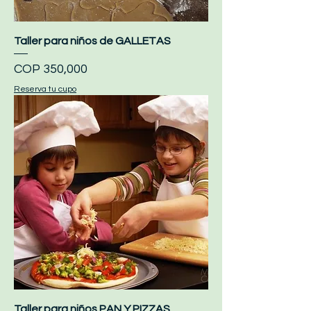
Taller para niños de GALLETAS
Price
COP 350,000
Reserva tu cupo
Taller para niños PAN Y PIZZAS