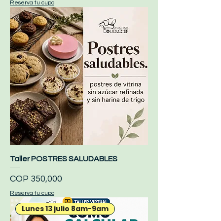
Reserva tu cupo
Taller POSTRES SALUDABLES
Price
COP 350,000
Reserva tu cupo
Lunes 13 julio 8am-9am