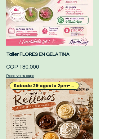
Taller FLORES EN GELATINA
Price
COP 180,000
Reserva tu cupo
Sabado 29 agosto 2pm-6pm