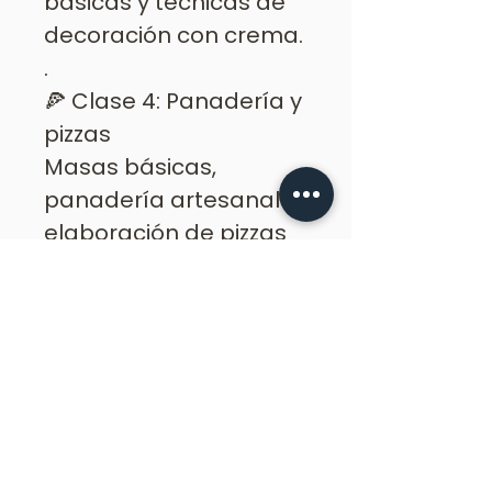
básicas y técnicas de
decoración con crema.
.
🍕 Clase 4: Panadería y
pizzas
Masas básicas,
panadería artesanal y
elaboración de pizzas
.
🍝 Clase 5: Pastas
frescas
Preparación de pasta
artesanal y técnicas
básicas de cocina
italiana.