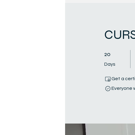
CURS
20 Days
20
Days
Get a cert
Everyone w