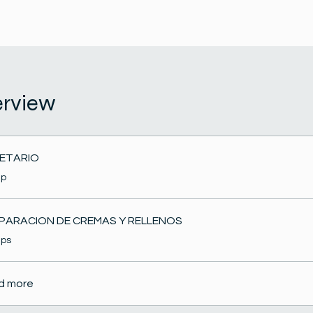
rview
ETARIO
ep
PARACION DE CREMAS Y RELLENOS
eps
d more