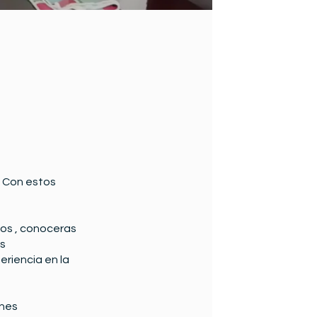
 . Con estos
nos , conoceras
as
riencia en la
ones