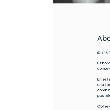
Abo
¡Disfru
Es hora
consej
En est
una téc
combin
pastele
Obtend