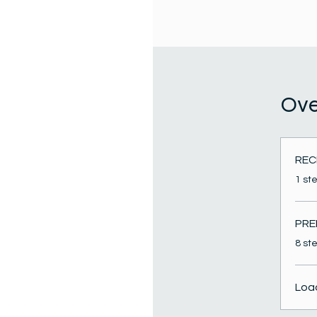
Ove
REC
.
1 st
PRE
.
8 st
Loa