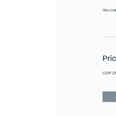
You can
Pri
COP 25